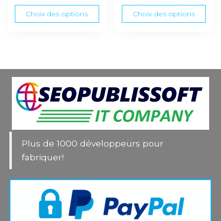
de
Choix des options
Choix des options
prix :
50,0
à
200,
Plus de 1000 développeurs pour
fabriquer!