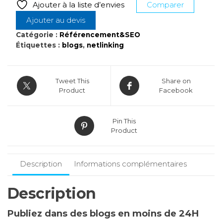
Ajouter à la liste d’envies
Comparer
Netlinking
Ajouter au devis
de
qualité
Catégorie :
Référencement&SEO
Étiquettes :
blogs
,
netlinking
en
moins
de
Tweet This
Share on
24H
Product
Facebook
Pin This
Product
Description
Informations complémentaires
Description
Publiez dans des blogs en moins de 24H