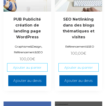
PUB Publicité
SEO Netlinking
création de
dans des blogs
landing page
thématiques et
WordPress
visites
,
Graphisme&Design
Référencement&SEO
Référencement&SEO
100,00
€
100,00
€
Ajouter au panier
Ajouter au panier
Ajouter au devis
Ajouter au devis
Ce
Ce