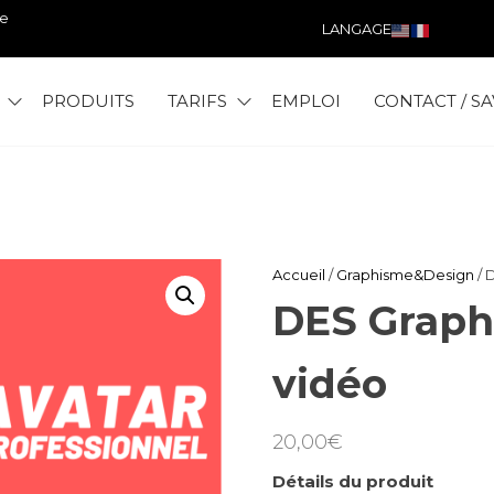
ce
LANGAGE
PRODUITS
TARIFS
EMPLOI
CONTACT / SA
T
Accueil
/
Graphisme&Design
/ 
DES Graph
vidéo
20,00
€
Détails du produit