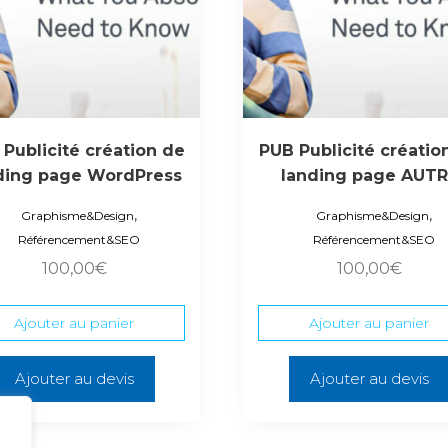
Publicité création de
PUB Publicité créatio
ding page WordPress
landing page AUTR
,
,
Graphisme&Design
Graphisme&Design
Référencement&SEO
Référencement&SEO
100,00
€
100,00
€
Ajouter au panier
Ajouter au panier
Ajouter au devis
Ajouter au devis