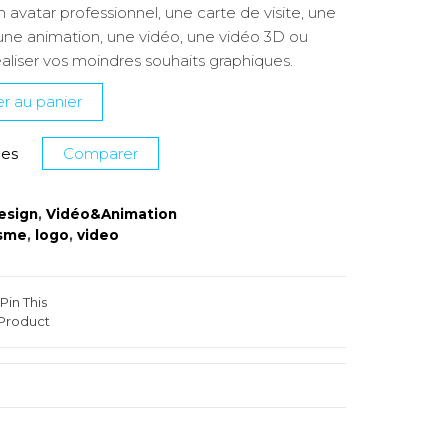
 avatar professionnel, une carte de visite, une
, une animation, une vidéo, une vidéo 3D ou
éaliser vos moindres souhaits graphiques.
r au panier
ies
Comparer
esign
,
Vidéo&Animation
isme
,
logo
,
video
Pin This
Product