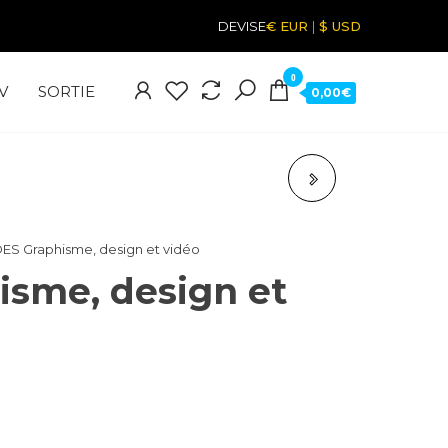
DEVISE
€ EUR
|
$ USD
0
V
SORTIE
0,00€
SEA CAMPAGNE
ADWORDS
DES Graphisme, design et vidéo
isme, design et