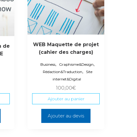
WEB Maquette de projet
n de
(cahier des charges)
E
,
,
Business
Graphisme&Design
,
Rédaction&Traduction
Site
internet&Digital
100,00
€
Ajouter au panier
Ajouter au devis