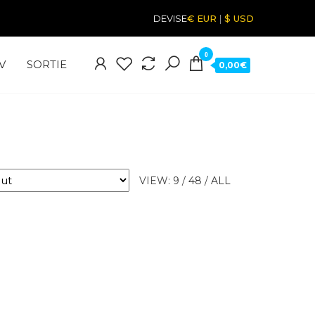
DEVISE
€ EUR
|
$ USD
0
V
SORTIE
0,00€
VIEW:
9
/
48
/
ALL