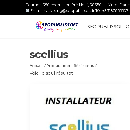
Aller
Courrier: 350 chemin du Pré Neuf, 38350 La Mure, Fran
au
Email: marketing@seopublissoft.fr Tél: +33187665507
contenu
SEOPUBLISSOFT®
SEOPUBLISSOF
IT
scellius
Accueil
/ Produits identifiés “scellius”
Voici le seul résultat