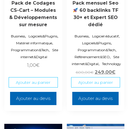
Pack de Codages
Pack mensuel Seo
CS-Cart – Modules
60 backlinks TF
& Développements
30+ et Expert SEO
sur mesure
dédié
,
,
,
,
Business
Logiciels&Plugins
Business
Logiciel éducatif
,
,
Matériel informatique
Logiciels&Plugins
,
,
Programmation&Tech
Site
Programmation&Tech
,
internet&Digital
Référencement&SEO
Site
,
internet&Digital
Technology
1,00
€
Le
Le
249,00
€
600,00
€
prix
prix
Ajouter au panier
Ajouter au panier
initial
actue
était :
est :
Ajouter au devis
Ajouter au devis
600,00€.
249,0