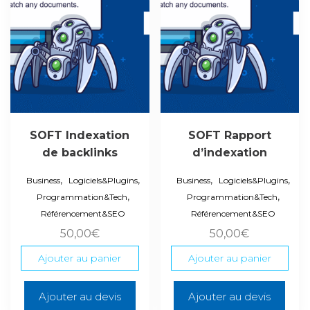
SOFT Indexation
SOFT Rapport
de backlinks
d’indexation
,
,
,
,
Business
Logiciels&Plugins
Business
Logiciels&Plugins
,
,
Programmation&Tech
Programmation&Tech
Référencement&SEO
Référencement&SEO
50,00
€
50,00
€
Ajouter au panier
Ajouter au panier
Ajouter au devis
Ajouter au devis