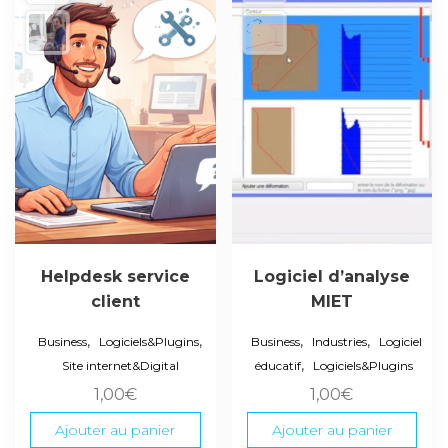
Helpdesk service
Logiciel d’analyse
client
MIET
,
,
,
,
Business
Logiciels&Plugins
Business
Industries
Logiciel
,
Site internet&Digital
éducatif
Logiciels&Plugins
1,00
€
1,00
€
Ajouter au panier
Ajouter au panier