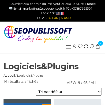
Aller
Courrier: 350 chemin du Pré Neuf, 38350 La Mure, France
au
Email: marketing@seopublissoft.fr Tél: +33187665507
LANGAGE
contenu
DEVISE
€ EUR
|
$ USD
SEOPUBLISS
IT
0
Logiciels&Plugins
Accueil
/ Logiciels&Plugins
14 résultats affichés
VIEW:
9
/
48
/
ALL