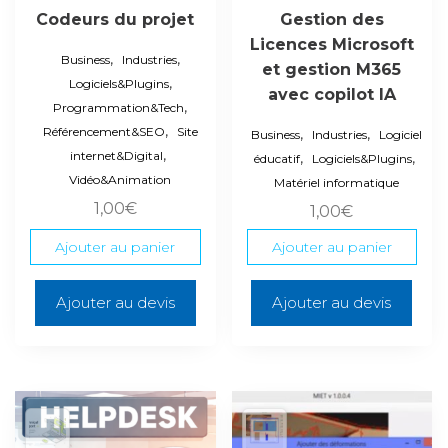
Codeurs du projet
Gestion des
Licences Microsoft
,
,
Business
Industries
et gestion M365
,
Logiciels&Plugins
avec copilot IA
,
Programmation&Tech
,
Référencement&SEO
Site
,
,
Business
Industries
Logiciel
,
internet&Digital
,
,
éducatif
Logiciels&Plugins
Vidéo&Animation
Matériel informatique
1,00
€
1,00
€
Ajouter au panier
Ajouter au panier
Ajouter au devis
Ajouter au devis